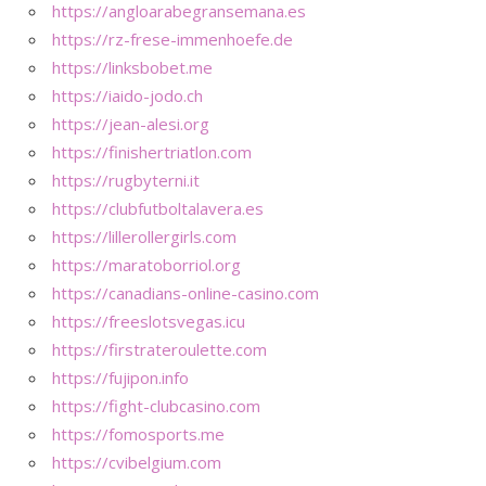
https://angloarabegransemana.es
https://rz-frese-immenhoefe.de
https://linksbobet.me
https://iaido-jodo.ch
https://jean-alesi.org
https://finishertriatlon.com
https://rugbyterni.it
https://clubfutboltalavera.es
https://lillerollergirls.com
https://maratoborriol.org
https://canadians-online-casino.com
https://freeslotsvegas.icu
https://firstrateroulette.com
https://fujipon.info
https://fight-clubcasino.com
https://fomosports.me
https://cvibelgium.com