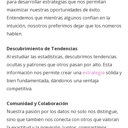
para desarrollar estrategias que nos permitan
maximizar nuestras oportunidades de éxito.
Entendemos que mientras algunos confían en la
intuición, nosotros preferimos dejar que los números
hablen.
Descubrimiento de Tendencias
Al estudiar las estadísticas, descubrimos tendencias
ocultas y patrones que otros pasan por alto. Esta
información nos permite crear una
estrategia
sólida y
bien fundamentada, dándonos una ventaja
competitiva.
Comunidad y Colaboración
Nuestra pasión por los datos no solo nos distingue,
sino que también nos conecta con otros que valoran
la exactitud y la previsión. Juntos, compartimos