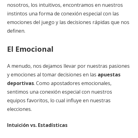
nosotros, los intuitivos, encontramos en nuestros
instintos una forma de conexión especial con las
emociones del juego y las decisiones rápidas que nos
definen.
El Emocional
A menudo, nos dejamos llevar por nuestras pasiones
y emociones al tomar decisiones en las
apuestas
deportivas
. Como apostadores emocionales,
sentimos una conexión especial con nuestros
equipos favoritos, lo cual influye en nuestras
elecciones.
Intuición vs. Estadísticas