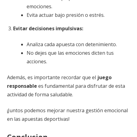
emociones.
Evita actuar bajo presión o estrés.
Evitar decisiones impulsivas:
Analiza cada apuesta con detenimiento.
No dejes que las emociones dicten tus
acciones.
Además, es importante recordar que el
juego
responsable
es fundamental para disfrutar de esta
actividad de forma saludable.
¡Juntos podemos mejorar nuestra gestión emocional
en las apuestas deportivas!
Conclusion