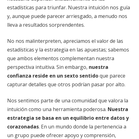
estadísticas para triunfar. Nuestra intuición nos guía
y, aunque puede parecer arriesgado, a menudo nos
lleva a resultados sorprendentes.
No nos malinterpreten, apreciamos el valor de las
estadísticas y la estrategia en las apuestas; sabemos
que ambos elementos complementan nuestra
perspectiva intuitiva. Sin embargo,
nuestra
confianza reside en un sexto sentido
que parece
capturar detalles que otros podrían pasar por alto.
Nos sentimos parte de una comunidad que valora la
intuición como una herramienta poderosa.
Nuestra
estrategia se basa en un equilibrio entre datos y
corazonadas
. En un mundo donde la pertenencia a
un grupo puede ofrecer apoyo y comprensión,