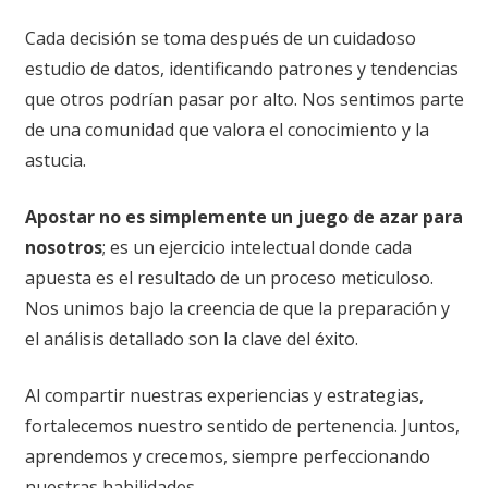
Cada decisión se toma después de un cuidadoso
estudio de datos, identificando patrones y tendencias
que otros podrían pasar por alto. Nos sentimos parte
de una comunidad que valora el conocimiento y la
astucia.
Apostar no es simplemente un juego de azar para
nosotros
; es un ejercicio intelectual donde cada
apuesta es el resultado de un proceso meticuloso.
Nos unimos bajo la creencia de que la preparación y
el análisis detallado son la clave del éxito.
Al compartir nuestras experiencias y estrategias,
fortalecemos nuestro sentido de pertenencia. Juntos,
aprendemos y crecemos, siempre perfeccionando
nuestras habilidades.