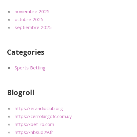
noviembre 2025
octubre 2025
septiembre 2025
Categories
Sports Betting
Blogroll
https://erandioclub.org
https://cerrolargofc.com.uy
https://bet-ro.com
https://hbsud29.fr