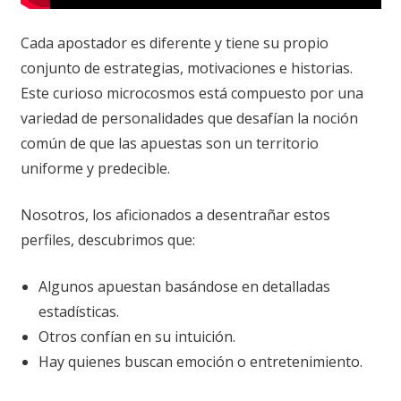
Cada apostador es diferente y tiene su propio
conjunto de estrategias, motivaciones e historias.
Este curioso microcosmos está compuesto por una
variedad de personalidades que desafían la noción
común de que las apuestas son un territorio
uniforme y predecible.
Nosotros, los aficionados a desentrañar estos
perfiles, descubrimos que:
Algunos apuestan basándose en detalladas
estadísticas.
Otros confían en su intuición.
Hay quienes buscan emoción o entretenimiento.