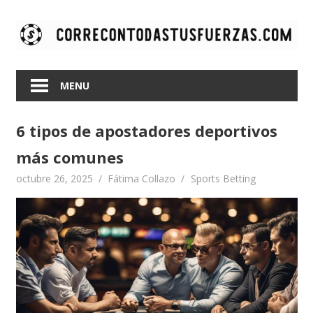
Skip
to
content
MENU
6 tipos de apostadores deportivos
más comunes
octubre 26, 2025
Fátima Collazo
Sports Betting